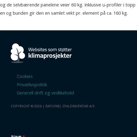
og de selvbærende panelene veier 60 kg. Inklusive u-profiler i topp
en og bunden gir den en samlet vekt pr. element på ca. 160 kg.
Cookies
Privatlivspolitik
Generell drift og vedlikehold
COPYRIGHT © 2026 | RATIONEL STALDINVENTAR A/S
Navn
*