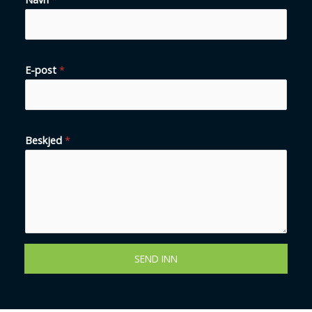
E-post
*
B
Beskjed
*
e
s
k
j
e
d
SEND INN
E
-
p