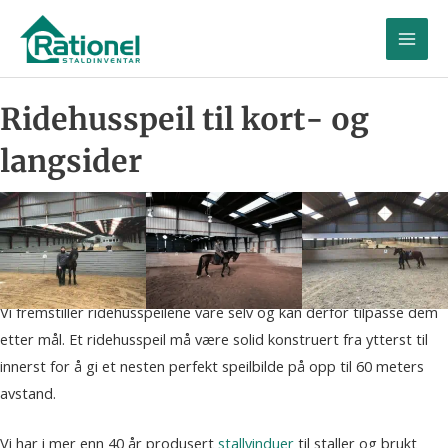
Hopp
til
innhald
Ridehusspeil til kort- og
langsider
Vi fremstiller ridehusspeilene våre selv og kan derfor tilpasse dem
etter mål. Et ridehusspeil må være solid konstruert fra ytterst til
innerst for å gi et nesten perfekt speilbilde på opp til 60 meters
avstand.
Vi har i mer enn 40 år produsert
stallvinduer
til staller og brukt