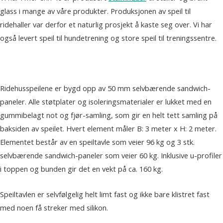
glass i mange av våre produkter. Produksjonen av speil til
ridehaller var derfor et naturlig prosjekt å kaste seg over. Vi har
også levert speil til hundetrening og store speil til treningssentre.
Ridehusspeilene er bygd opp av 50 mm selvbærende sandwich-
paneler. Alle støtplater og isoleringsmaterialer er lukket med en
gummibelagt not og fjør-samling, som gir en helt tett samling på
baksiden av speilet. Hvert element måler B: 3 meter x H: 2 meter.
Elementet består av en speiltavle som veier 96 kg og 3 stk.
selvbærende sandwich-paneler som veier 60 kg. Inklusive u-profiler
i toppen og bunden gir det en vekt på ca. 160 kg.
Speiltavlen er selvfølgelig helt limt fast og ikke bare klistret fast
med noen få streker med silikon.