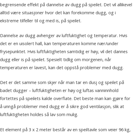
begrensende effekt på dannelse av dugg på speilet. Det vil allikevel
alltid være situasjoner hvor det kan forekomme dugg, og i
ekstreme tilfeller til og med is, på speilet.
Dannelse av dugg avhenger av luftfuktighet og temperatur. Hvis
det er en uisolert hall, kan temperaturen komme nær/under
frysepunktet. Hvis luftfuktigheten samtidig er høy, vil det dannes
dugg eller is på speilet. Spesielt tidlig om morgenen, når
temperaturen er lavest, kan det oppstå problemer med dugg.
Det er det samme som skjer når man tar en dusj og speilet på
badet dugger – luftfuktigheten er høy og luftas vanninnhold
fortettes på speilets kalde overflate. Det beste man kan gjøre for
å unngå problemer med dugg er å sikre god ventilasjon, slik at
luftfuktigheten holdes så lav som mulig.
Et element på 3 x 2 meter består av en speiltavle som veier 96 kg,