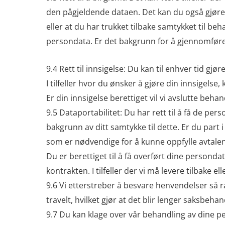
den pågjeldende dataen. Det kan du også gjøre,
eller at du har trukket tilbake samtykket til b
persondata. Er det bakgrunn for å gjennomføre sl
9.4 Rett til innsigelse: Du kan til enhver tid gj
I tilfeller hvor du ønsker å gjøre din innsigels
Er din innsigelse berettiget vil vi avslutte beha
9.5 Dataportabilitet: Du har rett til å få de pers
bakgrunn av ditt samtykke til dette. Er du part
som er nødvendige for å kunne oppfylle avtale
Du er berettiget til å få overført dine persond
kontrakten. I tilfeller der vi må levere tilbake e
9.6 Vi etterstreber å besvare henvendelser så 
travelt, hvilket gjør at det blir lenger saksbehan
9.7 Du kan klage over vår behandling av dine p