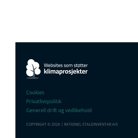
Cookies
Privatlivspolitik
Generell drift og vedlikehold
COPYRIGHT © 2026 | RATIONEL STALDINVENTAR A/S