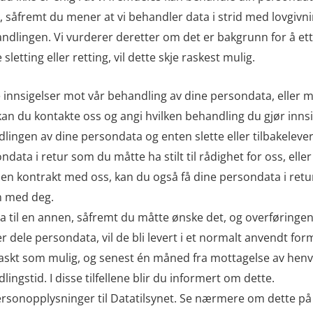
 såfremt du mener at vi behandler data i strid med lovgivn
ehandlingen. Vi vurderer deretter om det er bakgrunn for å e
etting eller retting, vil dette skje raskest mulig.
øre innsigelser mot vår behandling av dine persondata, eller m
e, kan du kontakte oss og angi hvilken behandling du gjør inn
ndlingen av dine persondata og enten slette eller tilbakelevere
ondata i retur som du måtte ha stilt til rådighet for oss, elle
 i en kontrakt med oss, kan du også få dine persondata i retu
n med deg.
ata til en annen, såfremt du måtte ønske det, og overføring
ller dele persondata, vil de bli levert i et normalt anvendt for
raskt som mulig, og senest én måned fra mottagelse av henve
dlingstid. I disse tilfellene blir du informert om dette.
ersonopplysninger til Datatilsynet. Se nærmere om dette på 