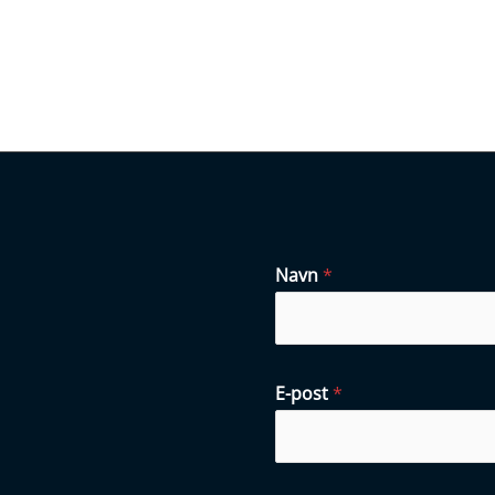
Navn
*
E-post
*