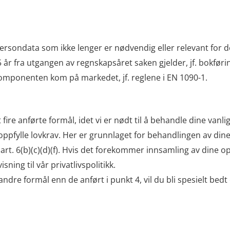
persondata som ikke lenger er nødvendig eller relevant for d
5 år fra utgangen av regnskapsåret saken gjelder, jf. bokfør
 komponenten kom på markedet, jf. reglene i EN 1090-1.
kt fire anførte formål, idet vi er nødt til å behandle dine va
ppfylle lovkrav. Her er grunnlaget for behandlingen av dine
s art. 6(b)(c)(d)(f). Hvis det forekommer innsamling av dine
ning til vår privatlivspolitikk.
l andre formål enn de anført i punkt 4, vil du bli spesielt be