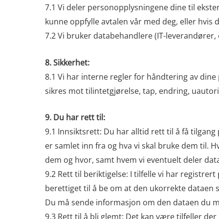
7.1 Vi deler personopplysningene dine til ekst
kunne oppfylle avtalen vår med deg, eller hvis d
7.2 Vi bruker databehandlere (IT-leverandører, 
8. Sikkerhet:
8.1 Vi har interne regler for håndtering av di
sikres mot tilintetgjørelse, tap, endring, uautori
9. Du har rett til:
9.1 Innsiktsrett: Du har alltid rett til å få til
er samlet inn fra og hva vi skal bruke dem til
dem og hvor, samt hvem vi eventuelt deler da
9.2 Rett til beriktigelse: I tilfelle vi har regis
berettiget til å be om at den ukorrekte dataen 
Du må sende informasjon om den dataen du mener
9.3 Rett til å bli glemt: Det kan være tilfeller d