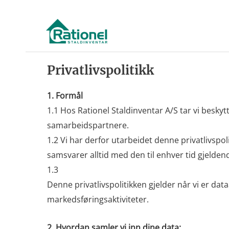
Hopp
til
innhald
Privatlivspolitikk
1. Formål
1.1 Hos Rationel Staldinventar A/S tar vi besky
samarbeidspartnere.
1.2 Vi har derfor utarbeidet denne privatlivsp
samsvarer alltid med den til enhver tid gjelde
1.3
Denne privatlivspolitikken gjelder når vi er da
markedsføringsaktiviteter.
2. Hvordan samler vi inn dine data: