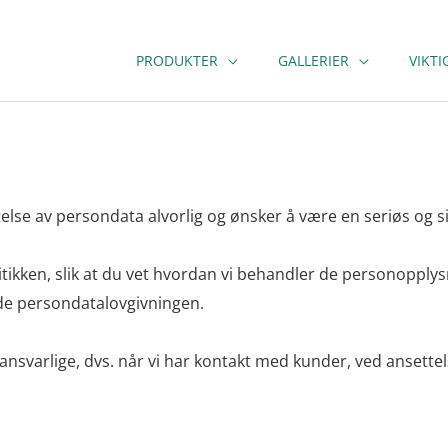
PRODUKTER
GALLERIER
VIKT
ttelse av persondata alvorlig og ønsker å være en seriøs og
olitikken, slik at du vet hvordan vi behandler de personopp
nde persondatalovgivningen.
taansvarlige, dvs. når vi har kontakt med kunder, ved anset