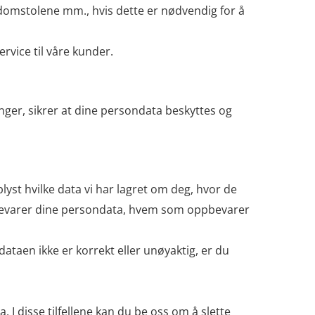
 domstolene mm., hvis dette er nødvendig for å
rvice til våre kunder.
nger, sikrer at dine persondata beskyttes og
pplyst hvilke data vi har lagret om deg, hvor de
oppbevarer dine persondata, hvem som oppbevarer
e dataen ikke er korrekt eller unøyaktig, er du
a. I disse tilfellene kan du be oss om å slette