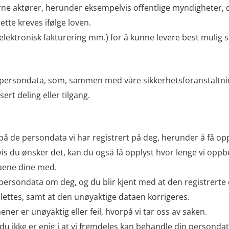
erne aktører, herunder eksempelvis offentlige myndigheter,
ette kreves ifølge loven.
elektronisk fakturering mm.) for å kunne levere best mulig se
ne persondata, som, sammen med våre sikkerhetsforanstaltni
sert deling eller tilgang.
gang på de persondata vi har registrert på deg, herunder å få o
. Hvis du ønsker det, kan du også få opplyst hvor lenge vi 
taene dine med.
trert persondata om deg, og du blir kjent med at den registrert
slettes, samt at den unøyaktige dataen korrigeres.
 er unøyaktig eller feil, hvorpå vi tar oss av saken.
er du ikke er enig i at vi fremdeles kan behandle din persondat